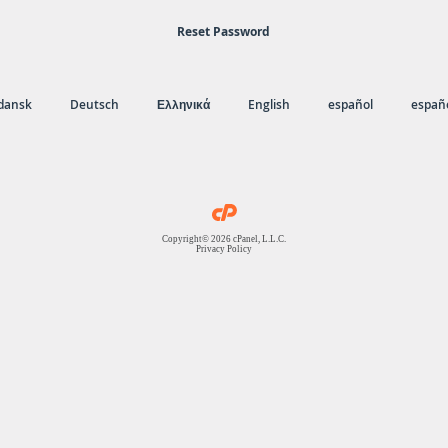
Reset Password
dansk
Deutsch
Ελληνικά
English
español
españo
Copyright© 2026 cPanel, L.L.C.
Privacy Policy